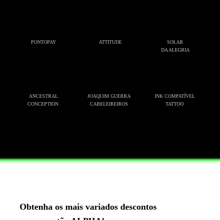
PONTOPAY
ATTITUDE
SOLAR
DA ALEGRIA
ANCESTRAL
JOAQUIM GUERRA
INK COMPATÍVEL
CONCEPTION
CABELEIREIROS
TATTOO
Obtenha os mais variados descontos