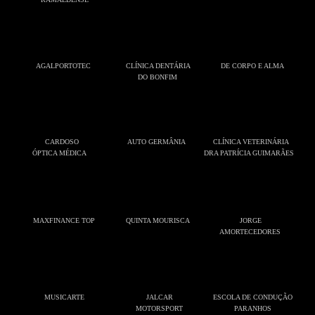
AGALPORTOTEC
CLÍNICA DENTÁRIA 
DE CORPO E ALMA
DO BONFIM
  CARDOSO
   AUTO GERMÂNIA
  CLÍNICA VETERINÁRIA
ÓPTICA MÉDICA
DRA PATRÍCIA GUIMARÃES
MAXFINANCE TOP
QUINTA MOURISCA
JORGE
AMORTECEDORES
MUSICARTE
JALCAR
ESCOLA DE CONDUÇÃO
MOTORSPORT
PARANHOS